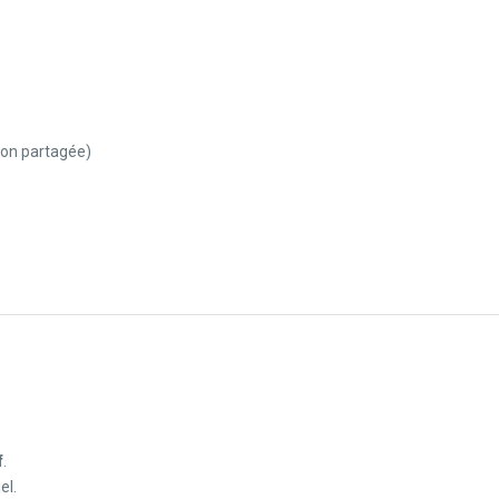
non partagée)
f
.
el.